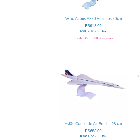
Avião Airbus A380 Emirates 30cm
R$918,00
R$872,10
com
Pix
3
x de
R$306,00
sem juros
Avião Concorde Air Brush - 28 cm
R$688,00
R$653,60
com
Pix