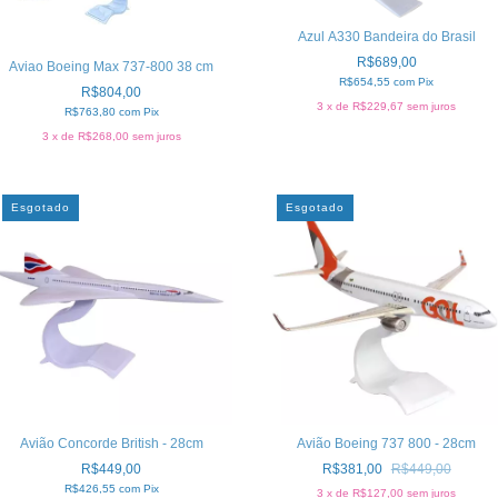
Azul A330 Bandeira do Brasil
R$689,00
Aviao Boeing Max 737-800 38 cm
R$654,55
com
Pix
R$804,00
3
x de
R$229,67
sem juros
R$763,80
com
Pix
3
x de
R$268,00
sem juros
Esgotado
Esgotado
Avião Concorde British - 28cm
Avião Boeing 737 800 - 28cm
R$449,00
R$381,00
R$449,00
R$426,55
com
Pix
3
x de
R$127,00
sem juros