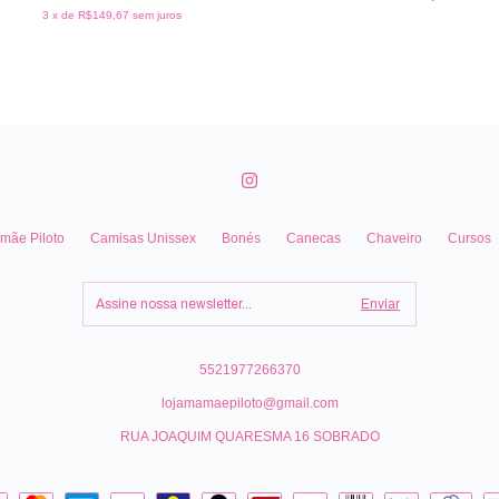
3
x de
R$149,67
sem juros
mãe Piloto
Camisas Unissex
Bonés
Canecas
Chaveiro
Cursos
5521977266370
lojamamaepiloto@gmail.com
RUA JOAQUIM QUARESMA 16 SOBRADO