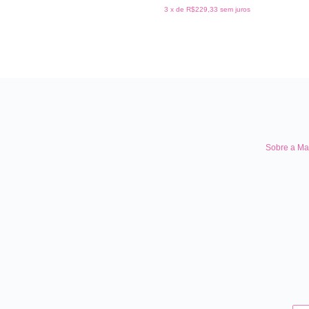
3
x de
R$229,33
sem juros
Sobre a Ma