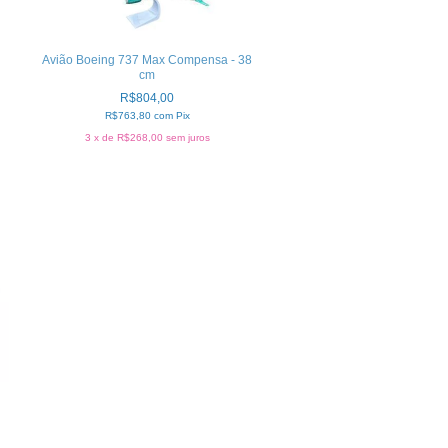
Avião Boeing 737 Max Compensa - 38
cm
R$804,00
R$763,80
com
Pix
3
x de
R$268,00
sem juros