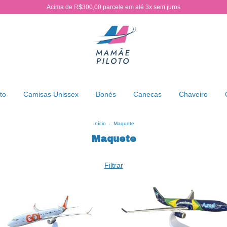
Acima de R$300,00 parcele em até 3x sem juros
to
Camisas Unissex
Bonés
Canecas
Chaveiro
Início
.
Maquete
Maquete
Filtrar