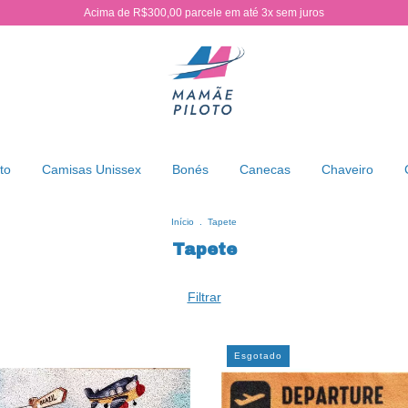
Acima de R$300,00 parcele em até 3x sem juros
to
Camisas Unissex
Bonés
Canecas
Chaveiro
Início
.
Tapete
Tapete
Filtrar
Esgotado