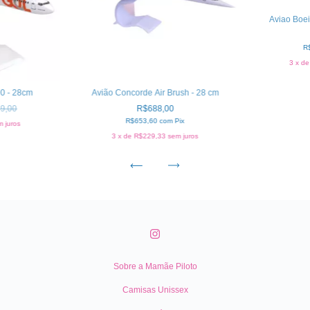
Aviao Boe
R
3
x d
0 - 28cm
Avião Concorde Air Brush - 28 cm
9,00
R$688,00
R$653,60
com
Pix
 juros
3
x de
R$229,33
sem juros
Sobre a Mamãe Piloto
Camisas Unissex