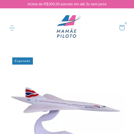
Acima de R$300,00 parcele em até 3x sem juros
0
Esgotado