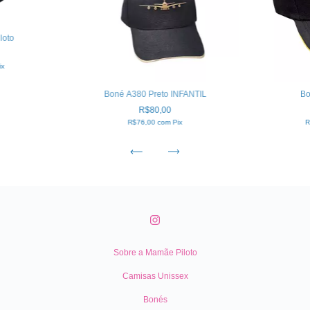
loto
ix
Boné A380 Preto INFANTIL
Bo
R$80,00
R$76,00
com
Pix
R
Sobre a Mamãe Piloto
Camisas Unissex
Bonés