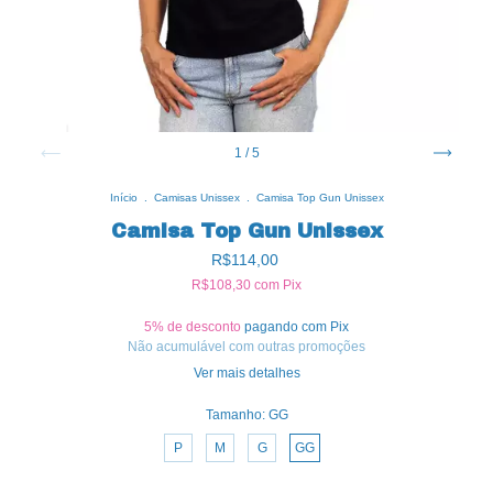
1
/
5
Início
.
Camisas Unissex
.
Camisa Top Gun Unissex
Camisa Top Gun Unissex
R$114,00
R$108,30
com
Pix
5% de desconto
pagando com Pix
Não acumulável com outras promoções
Ver mais detalhes
Tamanho:
GG
P
M
G
GG