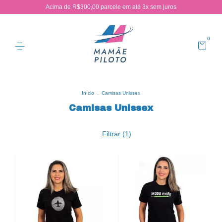
Acima de R$300,00 parcele em até 3x sem juros
0
Início
.
Camisas Unissex
Camisas Unissex
Filtrar
(
1
)